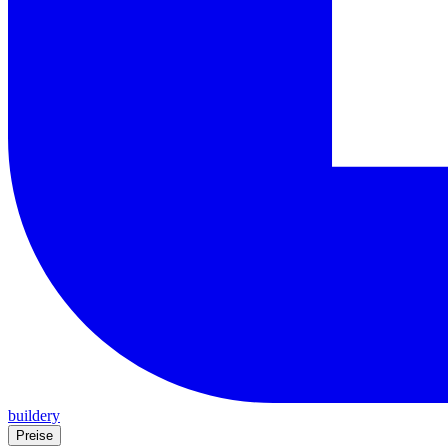
buildery
Preise