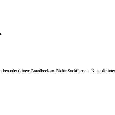
hen oder deinem Brandbook an. Richte Suchfilter ein. Nutze die integr